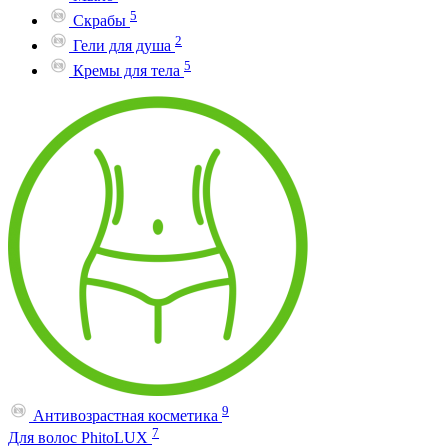
5
Скрабы
2
Гели для душа
5
Кремы для тела
9
Антивозрастная косметика
7
Для волос PhitoLUX