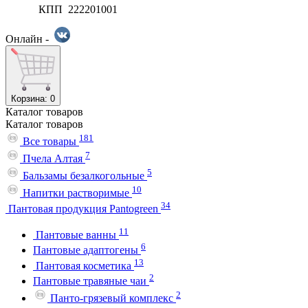
КПП 222201001
Онлайн -
Корзина
: 0
Каталог
товаров
Каталог
товаров
181
Все товары
7
Пчела Алтая
5
Бальзамы безалкогольные
10
Напитки растворимые
34
Пантовая продукция Pantogreen
11
Пантовые ванны
6
Пантовые адаптогены
13
Пантовая косметика
2
Пантовые травяные чаи
2
Панто-грязевый комплекс