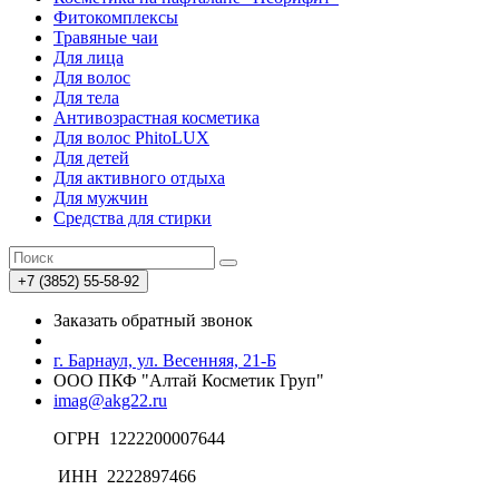
Фитокомплексы
Травяные чаи
Для лица
Для волос
Для тела
Антивозрастная косметика
Для волос PhitoLUX
Для детей
Для активного отдыха
Для мужчин
Средства для стирки
+7 (3852) 55-58-92
Заказать обратный звонок
г. Барнаул, ул. Весенняя, 21-Б
ООО ПКФ "Алтай Косметик Груп"
imag@akg22.ru
ОГРН 1222200007644
ИНН 2222897466