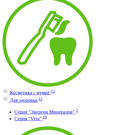
12
Косметика с мумиё
12
Для здоровья
2
Серия "Энергия Минералов"
10
Серия "Viva"