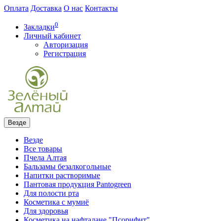
Оплата
Доставка
О нас
Контакты
0
Закладки
Личный кабинет
Авторизация
Регистрация
Везде
Везде
Все товары
Пчела Алтая
Бальзамы безалкогольные
Напитки растворимые
Пантовая продукция Pantogreen
Для полости рта
Косметика с мумиё
Для здоровья
Косметика на нафталане "Псорифит"