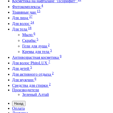
Косметика на нафталане "Псорифит"
4
Фитокомплексы
15
Травяные чаи
37
Для лица
24
Для волос
18
Для тела
6
Мыло
5
Скрабы
2
Гели для душа
5
Кремы для тела
9
Антивозрастная косметика
7
Для волос PhitoLUX
5
Для детей
2
Для активного отдыха
6
Для мужчин
2
Средства для стирки
Производители
Зеленый Алтай
Назад
Оплата
Доставка