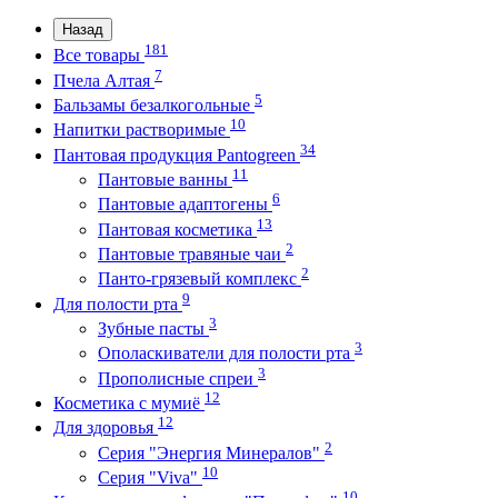
Назад
181
Все товары
7
Пчела Алтая
5
Бальзамы безалкогольные
10
Напитки растворимые
34
Пантовая продукция Pantogreen
11
Пантовые ванны
6
Пантовые адаптогены
13
Пантовая косметика
2
Пантовые травяные чаи
2
Панто-грязевый комплекс
9
Для полости рта
3
Зубные пасты
3
Ополаскиватели для полости рта
3
Прополисные спреи
12
Косметика с мумиё
12
Для здоровья
2
Серия "Энергия Минералов"
10
Серия "Viva"
10