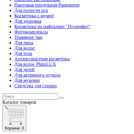
Пантовая продукция Pantogreen
Для полости рта
Косметика с мумиё
Для здоровья
Косметика на нафталане "Псорифит"
Фитокомплексы
Травяные чаи
Для лица
Для волос
Для тела
Антивозрастная косметика
Для волос PhitoLUX
Для детей
Для активного отдыха
Для мужчин
Средства для стирки
Каталог
товаров
Корзина
: 0