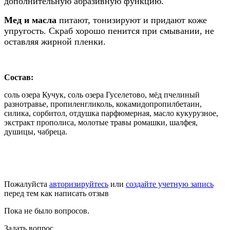
дополнительную абразивную функцию.
Мед и масла
питают, тонизируют и придают коже
упругость. Скраб хорошо пенится при смывании, не
оставляя жирной пленки.
Состав:
соль озера Кучук, соль озера Гуселетово, мёд пчелиный
разнотравье, пропиленгликоль, кокамидопропилбетаин,
силика, сорбитол, отдушка парфюмерная, масло кукурузное,
экстракт прополиса, молотые травы ромашки, шалфея,
душицы, чабреца.
Пожалуйста
авторизируйтесь
или
создайте учетную запись
перед тем как написать отзыв
Пока не было вопросов.
Задать вопрос