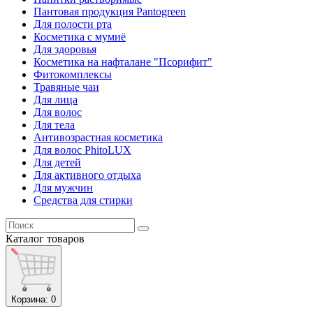
Пантовая продукция Pantogreen
Для полости рта
Косметика с мумиё
Для здоровья
Косметика на нафталане "Псорифит"
Фитокомплексы
Травяные чаи
Для лица
Для волос
Для тела
Антивозрастная косметика
Для волос PhitoLUX
Для детей
Для активного отдыха
Для мужчин
Средства для стирки
Каталог
товаров
Корзина
: 0