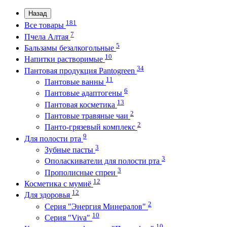
Назад
181
Все товары
7
Пчела Алтая
5
Бальзамы безалкогольные
10
Напитки растворимые
34
Пантовая продукция Pantogreen
11
Пантовые ванны
6
Пантовые адаптогены
13
Пантовая косметика
2
Пантовые травяные чаи
2
Панто-грязевый комплекс
9
Для полости рта
3
Зубные пасты
3
Ополаскиватели для полости рта
3
Прополисные спреи
12
Косметика с мумиё
12
Для здоровья
2
Серия "Энергия Минералов"
10
Серия "Viva"
10