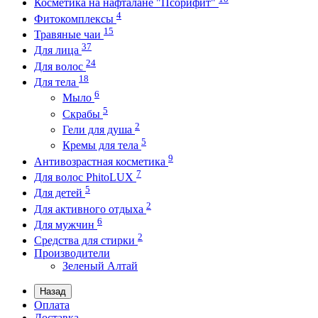
Косметика на нафталане "Псорифит"
4
Фитокомплексы
15
Травяные чаи
37
Для лица
24
Для волос
18
Для тела
6
Мыло
5
Скрабы
2
Гели для душа
5
Кремы для тела
9
Антивозрастная косметика
7
Для волос PhitoLUX
5
Для детей
2
Для активного отдыха
6
Для мужчин
2
Средства для стирки
Производители
Зеленый Алтай
Назад
Оплата
Доставка