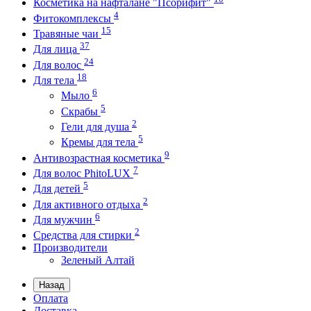
Косметика на нафталане "Псорифит"
4
Фитокомплексы
15
Травяные чаи
37
Для лица
24
Для волос
18
Для тела
6
Мыло
5
Скрабы
2
Гели для душа
5
Кремы для тела
9
Антивозрастная косметика
7
Для волос PhitoLUX
5
Для детей
2
Для активного отдыха
6
Для мужчин
2
Средства для стирки
Производители
Зеленый Алтай
Назад
Оплата
Доставка