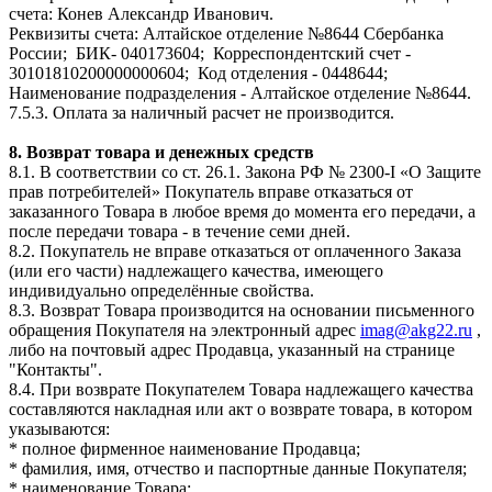
счета: Конев Александр Иванович.
Реквизиты счета: Алтайское отделение №8644 Сбербанка
России; БИК- 040173604; Корреспондентский счет -
30101810200000000604; Код отделения - 0448644;
Наименование подразделения - Алтайское отделение №8644.
7.5.3. Оплата за наличный расчет не производится.
8. Возврат товара и денежных средств
8.1. В соответствии со ст. 26.1. Закона РФ № 2300-I «О Защите
прав потребителей» Покупатель вправе отказаться от
заказанного Товара в любое время до момента его передачи, а
после передачи товара - в течение семи дней.
8.2. Покупатель не вправе отказаться от оплаченного Заказа
(или его части) надлежащего качества, имеющего
индивидуально определённые свойства.
8.3. Возврат Товара производится на основании письменного
обращения Покупателя на электронный адрес
imag@akg22.ru
,
либо на почтовый адрес Продавца, указанный на странице
"Контакты".
8.4. При возврате Покупателем Товара надлежащего качества
составляются накладная или акт о возврате товара, в котором
указываются:
* полное фирменное наименование Продавца;
* фамилия, имя, отчество и паспортные данные Покупателя;
* наименование Товара;