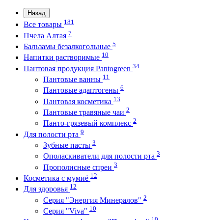
Назад
181
Все товары
7
Пчела Алтая
5
Бальзамы безалкогольные
10
Напитки растворимые
34
Пантовая продукция Pantogreen
11
Пантовые ванны
6
Пантовые адаптогены
13
Пантовая косметика
2
Пантовые травяные чаи
2
Панто-грязевый комплекс
9
Для полости рта
3
Зубные пасты
3
Ополаскиватели для полости рта
3
Прополисные спреи
12
Косметика с мумиё
12
Для здоровья
2
Серия "Энергия Минералов"
10
Серия "Viva"
10