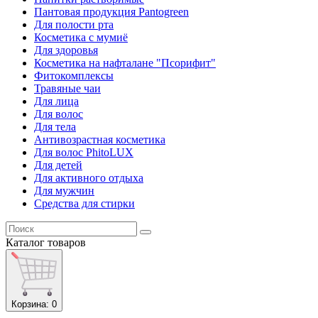
Пантовая продукция Pantogreen
Для полости рта
Косметика с мумиё
Для здоровья
Косметика на нафталане "Псорифит"
Фитокомплексы
Травяные чаи
Для лица
Для волос
Для тела
Антивозрастная косметика
Для волос PhitoLUX
Для детей
Для активного отдыха
Для мужчин
Средства для стирки
Каталог
товаров
Корзина
: 0