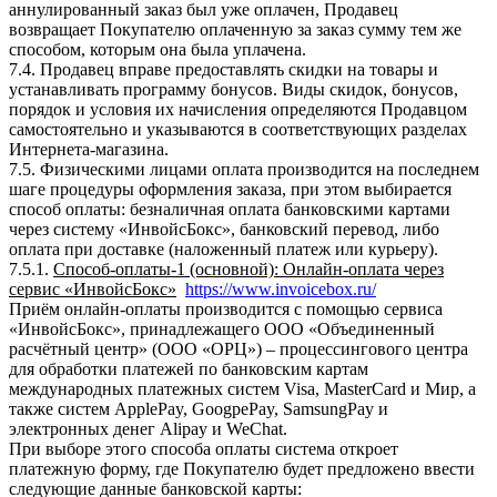
аннулированный заказ был уже оплачен, Продавец
возвращает Покупателю оплаченную за заказ сумму тем же
способом, которым она была уплачена.
7.4. Продавец вправе предоставлять скидки на товары и
устанавливать программу бонусов. Виды скидок, бонусов,
порядок и условия их начисления определяются Продавцом
самостоятельно и указываются в соответствующих разделах
Интернета-магазина.
7.5. Физическими лицами оплата производится на последнем
шаге процедуры оформления заказа, при этом выбирается
способ оплаты: безналичная оплата банковскими картами
через систему «ИнвойсБокс», банковский перевод, либо
оплата при доставке (наложенный платеж или курьеру).
7.5.1.
Способ-оплаты-1 (основной): Онлайн-оплата через
сервис «ИнвойсБокс»
https://www.invoicebox.ru/
Приём онлайн-оплаты производится с помощью сервиса
«ИнвойсБокс», принадлежащего ООО «Объединенный
расчётный центр» (ООО «ОРЦ») – процессингового центра
для обработки платежей по банковским картам
международных платежных систем Visa, MasterCard и Мир, а
также систем ApplePay, GoogpePay, SamsungPay и
электронных денег Alipay и WeChat.
При выборе этого способа оплаты система откроет
платежную форму, где Покупателю будет предложено ввести
следующие данные банковской карты: