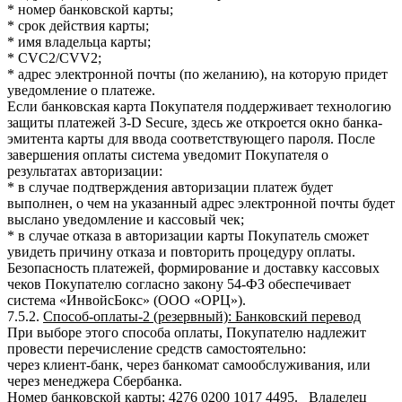
* номер банковской карты;
* срок действия карты;
* имя владельца карты;
* CVC2/CVV2;
* адрес электронной почты (по желанию), на которую придет
уведомление о платеже.
Если банковская карта Покупателя поддерживает технологию
защиты платежей 3-D Secure, здесь же откроется окно банка-
эмитента карты для ввода соответствующего пароля. После
завершения оплаты система уведомит Покупателя о
результатах авторизации:
* в случае подтверждения авторизации платеж будет
выполнен, о чем на указанный адрес электронной почты будет
выслано уведомление и кассовый чек;
* в случае отказа в авторизации карты Покупатель сможет
увидеть причину отказа и повторить процедуру оплаты.
Безопасность платежей, формирование и доставку кассовых
чеков Покупателю согласно закону 54-ФЗ обеспечивает
система «ИнвойсБокс» (ООО «ОРЦ»).
7.5.2.
Способ-оплаты-2 (резервный): Банковский перевод
При выборе этого способа оплаты, Покупателю надлежит
провести перечисление средств самостоятельно:
через клиент-банк, через банкомат самообслуживания, или
через менеджера Сбербанка.
Номер банковской карты: 4276 0200 1017 4495. Владелец