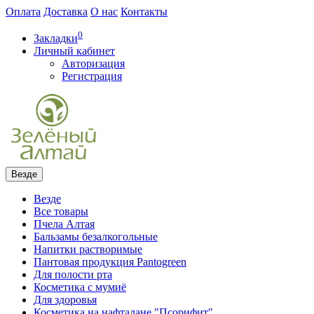
Оплата
Доставка
О нас
Контакты
0
Закладки
Личный кабинет
Авторизация
Регистрация
Везде
Везде
Все товары
Пчела Алтая
Бальзамы безалкогольные
Напитки растворимые
Пантовая продукция Pantogreen
Для полости рта
Косметика с мумиё
Для здоровья
Косметика на нафталане "Псорифит"