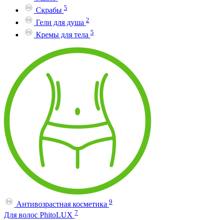
5
Скрабы
2
Гели для душа
5
Кремы для тела
9
Антивозрастная косметика
7
Для волос PhitoLUX