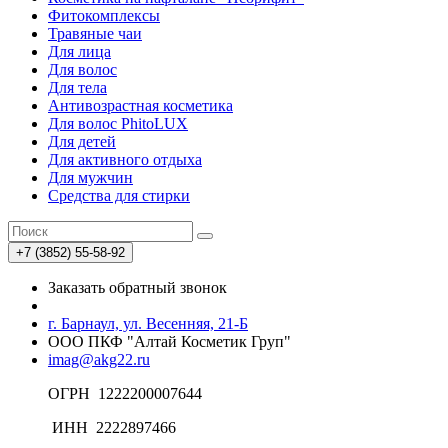
Фитокомплексы
Травяные чаи
Для лица
Для волос
Для тела
Антивозрастная косметика
Для волос PhitoLUX
Для детей
Для активного отдыха
Для мужчин
Средства для стирки
+7 (3852) 55-58-92
Заказать обратный звонок
г. Барнаул, ул. Весенняя, 21-Б
ООО ПКФ "Алтай Косметик Груп"
imag@akg22.ru
ОГРН 1222200007644
ИНН 2222897466