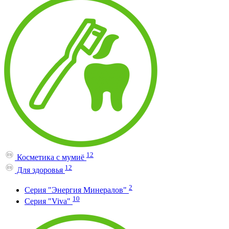
12
Косметика с мумиё
12
Для здоровья
2
Серия "Энергия Минералов"
10
Серия "Viva"