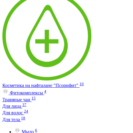
10
Косметика на нафталане "Псорифит"
4
Фитокомплексы
15
Травяные чаи
37
Для лица
24
Для волос
18
Для тела
6
Мыло