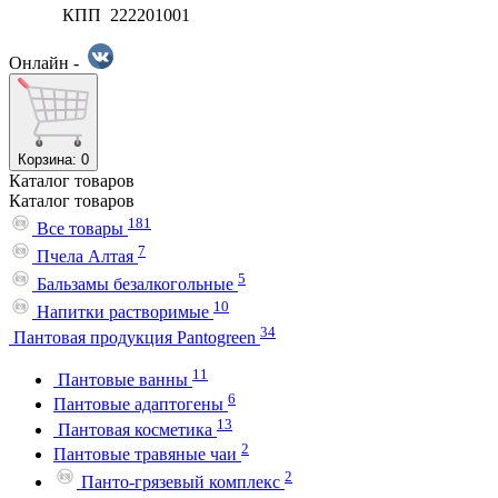
КПП 222201001
Онлайн -
Корзина
: 0
Каталог
товаров
Каталог
товаров
181
Все товары
7
Пчела Алтая
5
Бальзамы безалкогольные
10
Напитки растворимые
34
Пантовая продукция Pantogreen
11
Пантовые ванны
6
Пантовые адаптогены
13
Пантовая косметика
2
Пантовые травяные чаи
2
Панто-грязевый комплекс