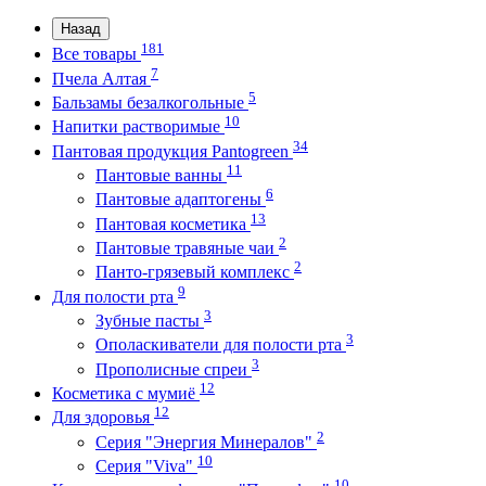
Назад
181
Все товары
7
Пчела Алтая
5
Бальзамы безалкогольные
10
Напитки растворимые
34
Пантовая продукция Pantogreen
11
Пантовые ванны
6
Пантовые адаптогены
13
Пантовая косметика
2
Пантовые травяные чаи
2
Панто-грязевый комплекс
9
Для полости рта
3
Зубные пасты
3
Ополаскиватели для полости рта
3
Прополисные спреи
12
Косметика с мумиё
12
Для здоровья
2
Серия "Энергия Минералов"
10
Серия "Viva"
10