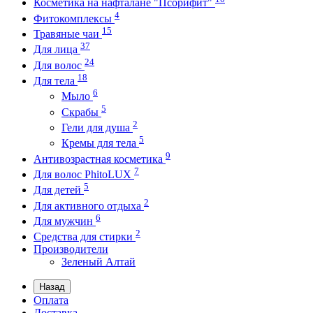
Косметика на нафталане "Псорифит"
4
Фитокомплексы
15
Травяные чаи
37
Для лица
24
Для волос
18
Для тела
6
Мыло
5
Скрабы
2
Гели для душа
5
Кремы для тела
9
Антивозрастная косметика
7
Для волос PhitoLUX
5
Для детей
2
Для активного отдыха
6
Для мужчин
2
Средства для стирки
Производители
Зеленый Алтай
Назад
Оплата
Доставка