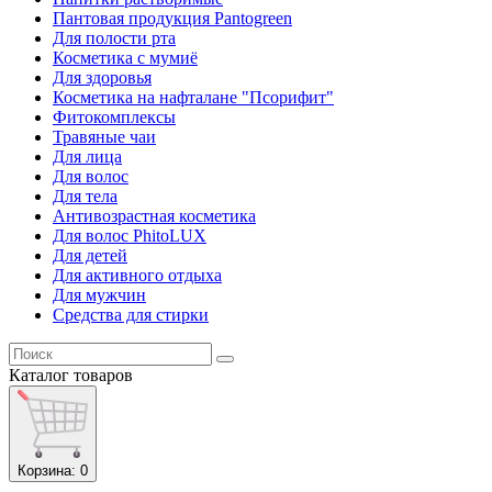
Пантовая продукция Pantogreen
Для полости рта
Косметика с мумиё
Для здоровья
Косметика на нафталане "Псорифит"
Фитокомплексы
Травяные чаи
Для лица
Для волос
Для тела
Антивозрастная косметика
Для волос PhitoLUX
Для детей
Для активного отдыха
Для мужчин
Средства для стирки
Каталог
товаров
Корзина
: 0