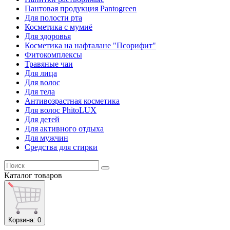
Пантовая продукция Pantogreen
Для полости рта
Косметика с мумиё
Для здоровья
Косметика на нафталане "Псорифит"
Фитокомплексы
Травяные чаи
Для лица
Для волос
Для тела
Антивозрастная косметика
Для волос PhitoLUX
Для детей
Для активного отдыха
Для мужчин
Средства для стирки
Каталог
товаров
Корзина
: 0