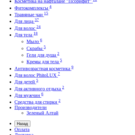
Косметика на нафталане "Псорифит"
4
Фитокомплексы
15
Травяные чаи
37
Для лица
24
Для волос
18
Для тела
6
Мыло
5
Скрабы
2
Гели для душа
5
Кремы для тела
9
Антивозрастная косметика
7
Для волос PhitoLUX
5
Для детей
2
Для активного отдыха
6
Для мужчин
2
Средства для стирки
Производители
Зеленый Алтай
Назад
Оплата
Доставка