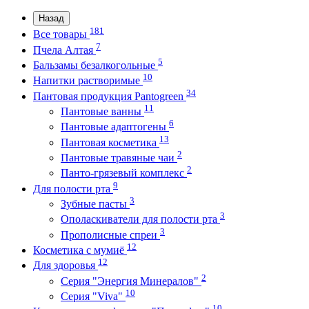
Назад
181
Все товары
7
Пчела Алтая
5
Бальзамы безалкогольные
10
Напитки растворимые
34
Пантовая продукция Pantogreen
11
Пантовые ванны
6
Пантовые адаптогены
13
Пантовая косметика
2
Пантовые травяные чаи
2
Панто-грязевый комплекс
9
Для полости рта
3
Зубные пасты
3
Ополаскиватели для полости рта
3
Прополисные спреи
12
Косметика с мумиё
12
Для здоровья
2
Серия "Энергия Минералов"
10
Серия "Viva"
10