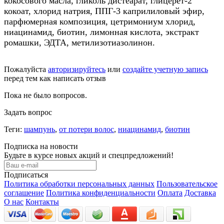
кокосового масла, гликоль дистеарат, глицерет-2
кокоат, хлорид натрия, ППГ-3 каприлиловый эфир,
парфюмерная композиция, цетримониум хлорид,
ниацинамид, биотин, лимонная кислота, экстракт
ромашки, ЭДТА, метилизотиазолинон.
Пожалуйста
авторизируйтесь
или
создайте учетную запись
перед тем как написать отзыв
Пока не было вопросов.
Задать вопрос
Теги:
шампунь
,
от потери волос
,
ниацинамид
,
биотин
Подписка на новости
Будьте в курсе новых акций и спецпредложений!
Подписаться
Политика обработки персональных данных
Пользовательское
соглашение
Политика конфиденциальности
Оплата
Доставка
О нас
Контакты