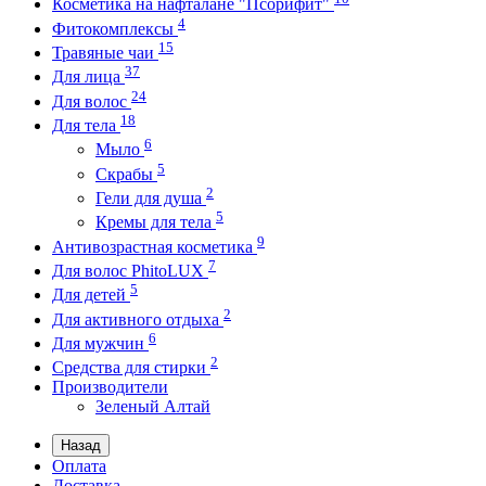
Косметика на нафталане "Псорифит"
4
Фитокомплексы
15
Травяные чаи
37
Для лица
24
Для волос
18
Для тела
6
Мыло
5
Скрабы
2
Гели для душа
5
Кремы для тела
9
Антивозрастная косметика
7
Для волос PhitoLUX
5
Для детей
2
Для активного отдыха
6
Для мужчин
2
Средства для стирки
Производители
Зеленый Алтай
Назад
Оплата
Доставка