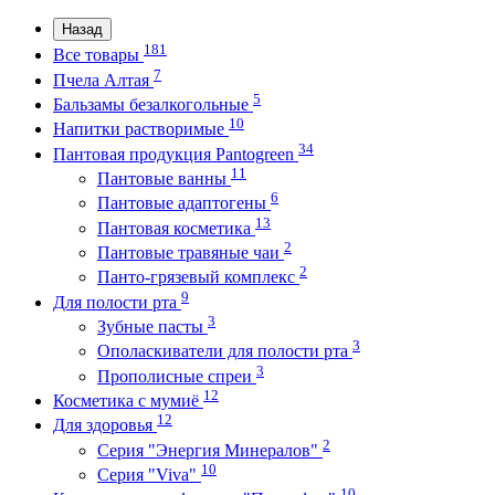
Назад
181
Все товары
7
Пчела Алтая
5
Бальзамы безалкогольные
10
Напитки растворимые
34
Пантовая продукция Pantogreen
11
Пантовые ванны
6
Пантовые адаптогены
13
Пантовая косметика
2
Пантовые травяные чаи
2
Панто-грязевый комплекс
9
Для полости рта
3
Зубные пасты
3
Ополаскиватели для полости рта
3
Прополисные спреи
12
Косметика с мумиё
12
Для здоровья
2
Серия "Энергия Минералов"
10
Серия "Viva"
10