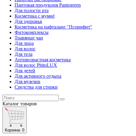
Пантовая продукция Pantogreen
Для полости рта
Косметика с мумиё
Для здоровья
Косметика на нафталане "Псорифит"
Фитокомплексы
Травяные чаи
Для лица
Для волос
Для тела
Антивозрастная косметика
Для волос PhitoLUX
Для детей
Для активного отдыха
Для мужчин
Средства для стирки
Каталог
товаров
Корзина
: 0