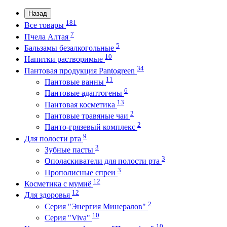
Назад
181
Все товары
7
Пчела Алтая
5
Бальзамы безалкогольные
10
Напитки растворимые
34
Пантовая продукция Pantogreen
11
Пантовые ванны
6
Пантовые адаптогены
13
Пантовая косметика
2
Пантовые травяные чаи
2
Панто-грязевый комплекс
9
Для полости рта
3
Зубные пасты
3
Ополаскиватели для полости рта
3
Прополисные спреи
12
Косметика с мумиё
12
Для здоровья
2
Серия "Энергия Минералов"
10
Серия "Viva"
10