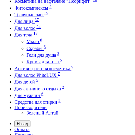
Косметика на нафталане "Псорифит"
4
Фитокомплексы
15
Травяные чаи
37
Для лица
24
Для волос
18
Для тела
6
Мыло
5
Скрабы
2
Гели для душа
5
Кремы для тела
9
Антивозрастная косметика
7
Для волос PhitoLUX
5
Для детей
2
Для активного отдыха
6
Для мужчин
2
Средства для стирки
Производители
Зеленый Алтай
Назад
Оплата
Доставка