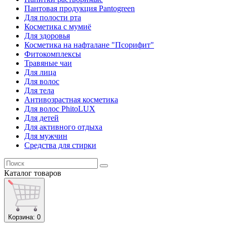
Пантовая продукция Pantogreen
Для полости рта
Косметика с мумиё
Для здоровья
Косметика на нафталане "Псорифит"
Фитокомплексы
Травяные чаи
Для лица
Для волос
Для тела
Антивозрастная косметика
Для волос PhitoLUX
Для детей
Для активного отдыха
Для мужчин
Средства для стирки
Каталог
товаров
Корзина
: 0