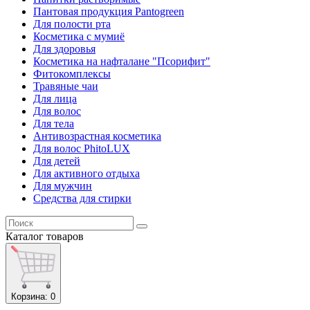
Пантовая продукция Pantogreen
Для полости рта
Косметика с мумиё
Для здоровья
Косметика на нафталане "Псорифит"
Фитокомплексы
Травяные чаи
Для лица
Для волос
Для тела
Антивозрастная косметика
Для волос PhitoLUX
Для детей
Для активного отдыха
Для мужчин
Средства для стирки
Каталог
товаров
Корзина
: 0