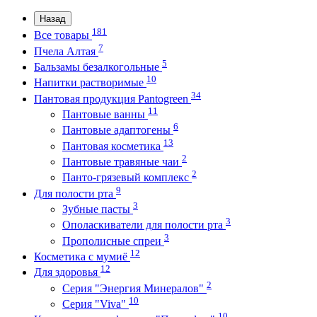
Назад
181
Все товары
7
Пчела Алтая
5
Бальзамы безалкогольные
10
Напитки растворимые
34
Пантовая продукция Pantogreen
11
Пантовые ванны
6
Пантовые адаптогены
13
Пантовая косметика
2
Пантовые травяные чаи
2
Панто-грязевый комплекс
9
Для полости рта
3
Зубные пасты
3
Ополаскиватели для полости рта
3
Прополисные спреи
12
Косметика с мумиё
12
Для здоровья
2
Серия "Энергия Минералов"
10
Серия "Viva"
10