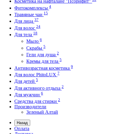
Косметика на нафталане "Псорифит"
4
Фитокомплексы
15
Травяные чаи
37
Для лица
24
Для волос
18
Для тела
6
Мыло
5
Скрабы
2
Гели для душа
5
Кремы для тела
9
Антивозрастная косметика
7
Для волос PhitoLUX
5
Для детей
2
Для активного отдыха
6
Для мужчин
2
Средства для стирки
Производители
Зеленый Алтай
Назад
Оплата
Доставка