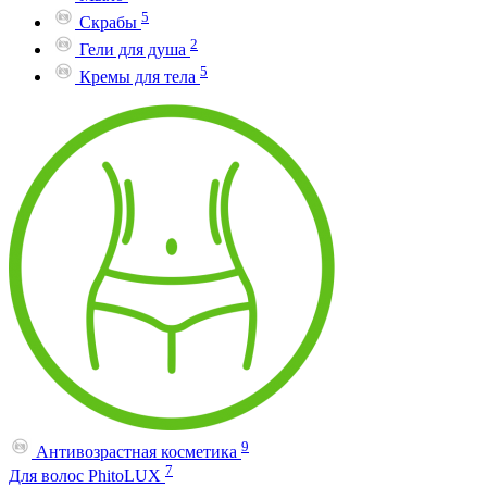
5
Скрабы
2
Гели для душа
5
Кремы для тела
9
Антивозрастная косметика
7
Для волос PhitoLUX