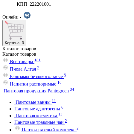
КПП 222201001
Онлайн -
Корзина
: 0
Каталог
товаров
Каталог
товаров
181
Все товары
7
Пчела Алтая
5
Бальзамы безалкогольные
10
Напитки растворимые
34
Пантовая продукция Pantogreen
11
Пантовые ванны
6
Пантовые адаптогены
13
Пантовая косметика
2
Пантовые травяные чаи
2
Панто-грязевый комплекс