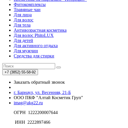
Фитокомплексы
Травяные чаи
Для лица
Для волос
Для тела
Антивозрастная косметика
Для волос PhitoLUX
Для детей
Для активного отдыха
Для мужчин
Средства для стирки
+7 (3852) 55-58-92
Заказать обратный звонок
г. Барнаул, ул. Весенняя, 21-Б
ООО ПКФ "Алтай Косметик Груп"
imag@akg22.ru
ОГРН 1222200007644
ИНН 2222897466