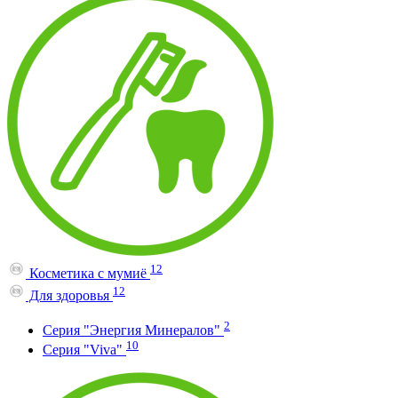
12
Косметика с мумиё
12
Для здоровья
2
Серия "Энергия Минералов"
10
Серия "Viva"