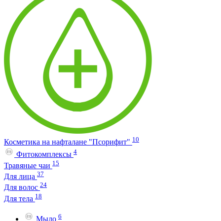
10
Косметика на нафталане "Псорифит"
4
Фитокомплексы
15
Травяные чаи
37
Для лица
24
Для волос
18
Для тела
6
Мыло