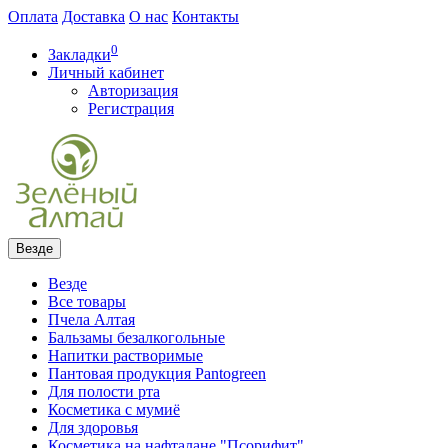
Оплата
Доставка
О нас
Контакты
0
Закладки
Личный кабинет
Авторизация
Регистрация
Везде
Везде
Все товары
Пчела Алтая
Бальзамы безалкогольные
Напитки растворимые
Пантовая продукция Pantogreen
Для полости рта
Косметика с мумиё
Для здоровья
Косметика на нафталане "Псорифит"